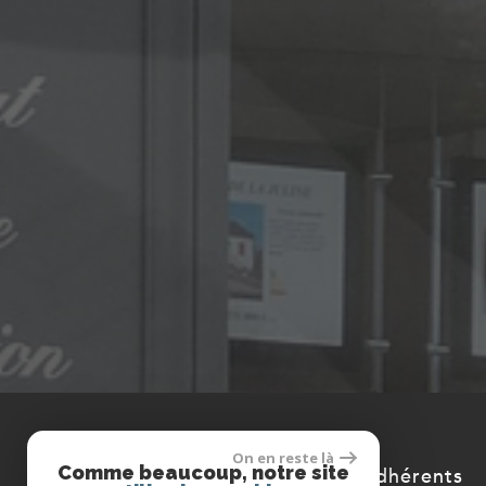
On en reste là
Comme beaucoup, notre site
Adhérents