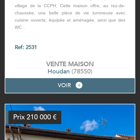
village de la CCPH, Cette maison offre, au rez-de-
chaussée, une belle pièce de vie lumineuse avec
cuisine ouverte, équipée et aménagée, ainsi que des
WC...
Ref: 2531
VENTE
MAISON
Houdan
(78550)
VOIR
Prix
210 000
€