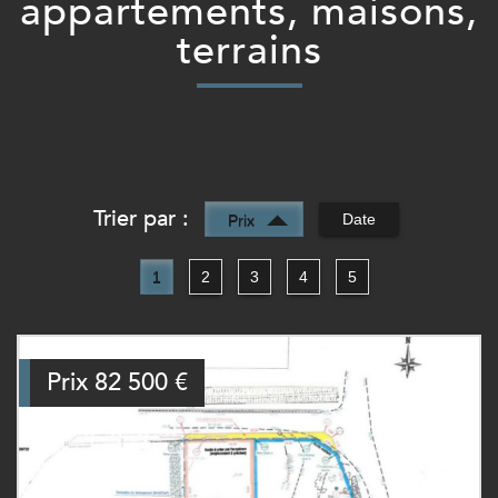
appartements, maisons,
terrains
Trier par :
Date
Prix
1
2
3
4
5
Prix
82 500
€