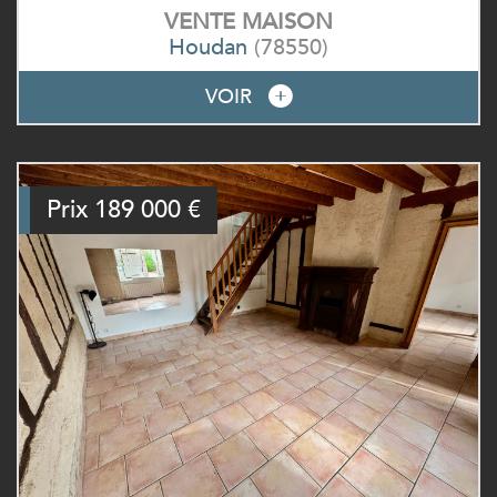
VENTE
MAISON
Houdan
(78550)
VOIR
Prix
189 000
€