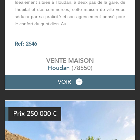
Idéalement située à Houdan, à deux pas de la gare, de
l’hôpital et des commerces, cette maison de ville vous
séduira par sa praticité et son agencement pensé pour
le confort du quotidien. Au...
Ref: 2646
VENTE
MAISON
Houdan
(78550)
VOIR
Prix
250 000
€