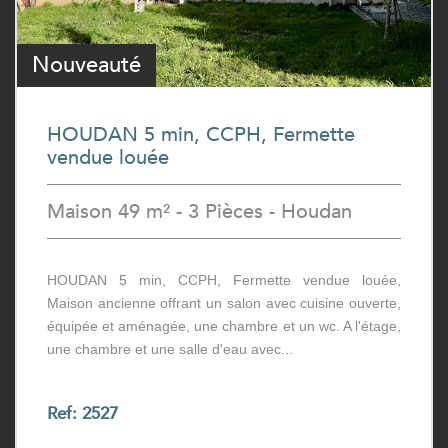
Sous Offre
Nouveauté
HOUDAN 5 min, CCPH, Fermette
vendue louée
Maison 49 m² - 3 Pièces - Houdan
HOUDAN 5 min, CCPH, Fermette vendue louée,
Maison ancienne offrant un salon avec cuisine ouverte,
équipée et aménagée, une chambre et un wc. A l'étage,
une chambre et une salle d'eau avec...
Ref: 2527