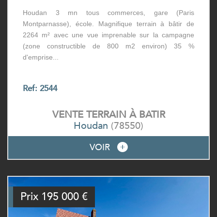
Houdan 3 mn tous commerces, gare (Paris
Montparnasse), école. Magnifique terrain à bâtir de
2264 m² avec une vue imprenable sur la campagne
(zone constructible de 800 m2 environ) 35 %
d'emprise...
Ref: 2544
VENTE
TERRAIN À BATIR
Houdan
(78550)
VOIR
Prix
195 000
€