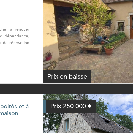
n
ché, à rénover
vec dépendance,
et de rénovation
Prix en baisse
Prix
250 000
€
odités et à
 maison