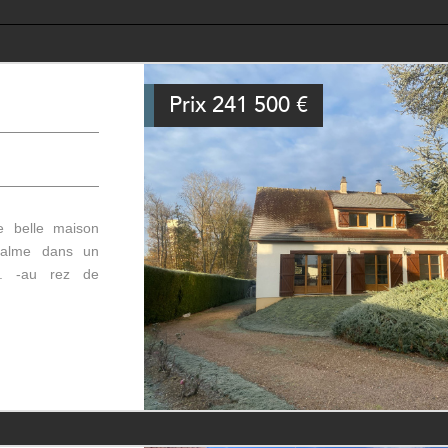
Prix
241 500
€
e belle maison
u calme dans un
s. -au rez de