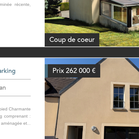
minée récente,
Coup de coeur
Prix
262 000
€
arking
an
 pied Charmante
ng comprenant :
e aménagée et...