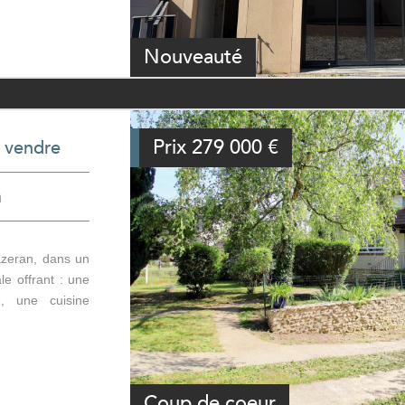
Nouveauté
Prix
279 000
€
à vendre
n
zeran, dans un
le offrant : une
, une cuisine
Coup de coeur