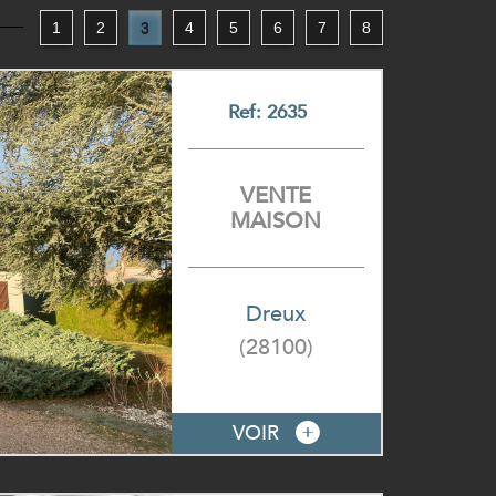
1
2
3
4
5
6
7
8
Ref: 2635
VENTE
MAISON
Dreux
(28100)
VOIR