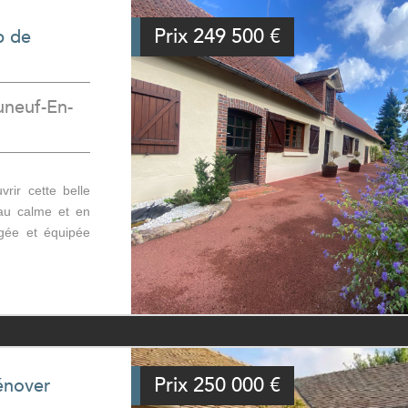
Prix
249 500
€
p de
uneuf-En-
rir cette belle
au calme et en
agée et équipée
Prix
250 000
€
énover