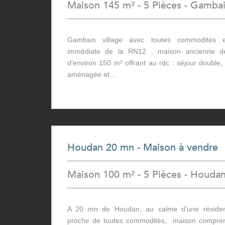
Maison 145 m² - 5 Pièces - Gamba
Gambais village avec toutes commodités e
immédiate de la RN12 , maison ancienne de
d'environ 150 m² offrant au rdc : séjour double,
aménagée et...
Houdan 20 mn - Maison à vendre
Maison 100 m² - 5 Pièces - Houda
A 20 mn de Houdan, au calme d'une résidenc
proche de toutes commodités, maison comprena