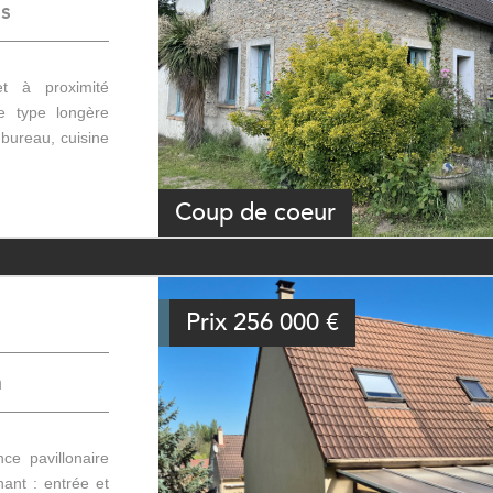
is
t à proximité
 type longère
 bureau, cuisine
Coup de coeur
Prix
256 000
€
n
e pavillonaire
nt : entrée et