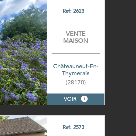
Ref: 2623
VENTE
MAISON
Châteauneuf-En-
Thymerais
(28170)
VOIR
Ref: 2573