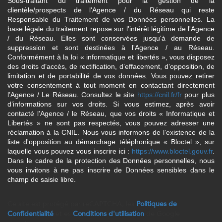
Sous-traitant du traitement pour la gestion de la
clientèle/prospects de l'Agence / du Réseau qui reste
Responsable du Traitement de vos Données personnelles. La
base légale du traitement repose sur l'intérêt légitime de l'Agence
/ du Réseau. Elles sont conservées jusqu'à demande de
suppression et sont destinées à l'Agence / au Réseau.
Conformément à la loi « informatique et libertés », vous disposez
des droits d’accès, de rectification, d’effacement, d’opposition, de
limitation et de portabilité de vos données. Vous pouvez retirer
votre consentement à tout moment en contactant directement
l’Agence / Le Réseau. Consultez le site
https://cnil.fr/fr
pour plus
d’informations sur vos droits. Si vous estimez, après avoir
contacté l'Agence / le Réseau, que vos droits « Informatique et
Libertés » ne sont pas respectés, vous pouvez adresser une
réclamation à la CNIL. Nous vous informons de l’existence de la
liste d'opposition au démarchage téléphonique « Bloctel », sur
laquelle vous pouvez vous inscrire ici :
https://www.bloctel.gouv.fr
.
Dans le cadre de la protection des Données personnelles, nous
vous invitons à ne pas inscrire de Données sensibles dans le
champ de saisie libre.
Ce site est protégé par reCAPTCHA, les
Politiques de
Confidentialité
et es
Conditions d'utilisation
de Google