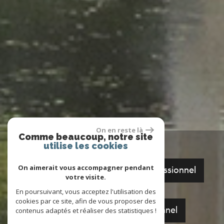
On en reste là
Comme beaucoup, notre site
utilise les cookies
On aimerait vous accompagner pendant
Vente
Vente Immobilier Professionnel
votre visite.
En poursuivant, vous acceptez l'utilisation des
cookies par ce site, afin de vous proposer des
Location Immobilier Professionnel
contenus adaptés et réaliser des statistiques !