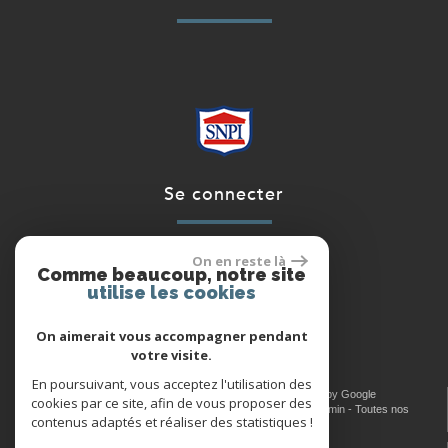
se connecter
On en reste là
Comme beaucoup, notre site
utilise les cookies
Espace propriétaires
On aimerait vous accompagner pendant
votre visite.
En poursuivant, vous acceptez l'utilisation des
© 2026 | Tous droits réservés | Traduction powered by Google
cookies par ce site, afin de vous proposer des
Plan du site
-
Mentions légales
-
Nos honoraires
-
Liens
-
Admin
-
Toutes nos
contenus adaptés et réaliser des statistiques !
annonces
-
Politique RGPD