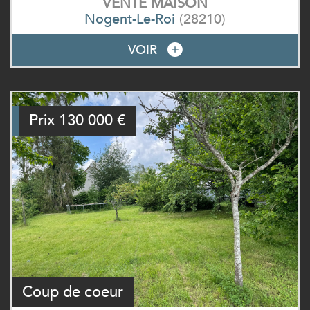
VENTE
MAISON
Nogent-Le-Roi
(28210)
VOIR
Prix
130 000
€
Coup de coeur