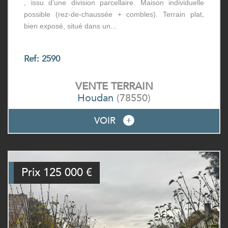
, issu d’une division parcellaire. Maison individuelle
possible (rez-de-chaussée + combles). Terrain plat,
bien exposé, situé dans un...
Ref: 2590
VENTE
TERRAIN
Houdan
(78550)
VOIR
Prix
125 000
€