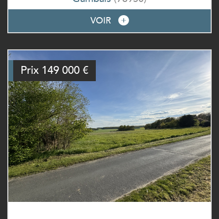
VOIR
Prix
149 000
€