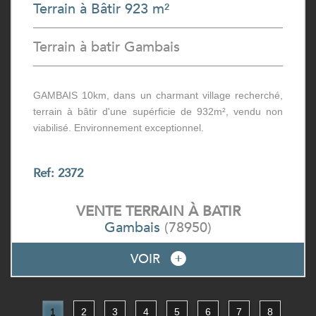
Terrain à Bâtir 923 m²
Terrain à batir Gambais
GAMBAIS 10km, dans un charmant village recherché,
terrain à bâtir d'une supérficie de 932m², vendu non
viabilisé. Environnement exceptionnel.
Ref: 2372
VENTE
TERRAIN À BATIR
Gambais
(78950)
VOIR
1
2
3
4
5
6
7
8