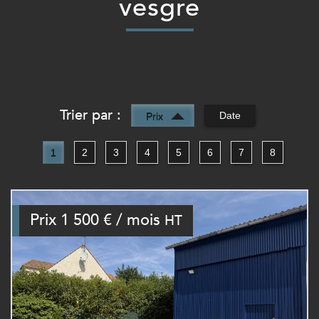
vesgre
Trier par :
Date
Prix
1
2
3
4
5
6
7
8
Prix
1 500 € / mois
HT