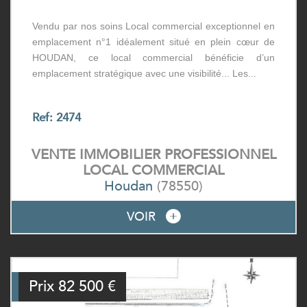
Vendu par nos soins Local commercial exceptionnel en
emplacement n°1 idéalement situé en plein cœur de
HOUDAN, ce local commercial bénéficie d’un
emplacement stratégique avec une visibilité... Les...
Ref: 2474
VENTE IMMOBILIER PROFESSIONNEL
LOCAL COMMERCIAL
Houdan
(78550)
VOIR
Prix
82 500
€